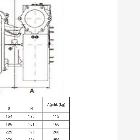
Ağırlık (kg)
G
H
154
135
115
186
161
166
225
195
266
270
234
458