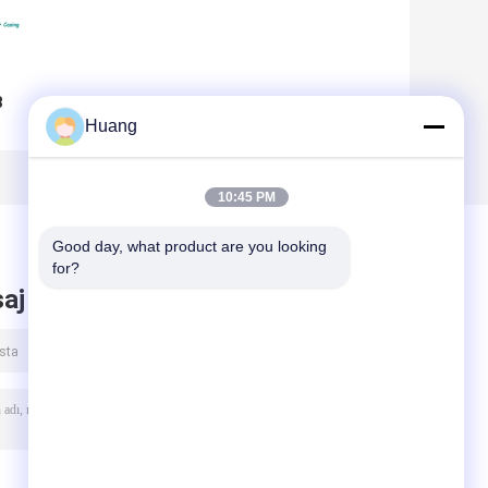
B
o
Huang
10:45 PM
Good day, what product are you looking 
for?
aj bırak