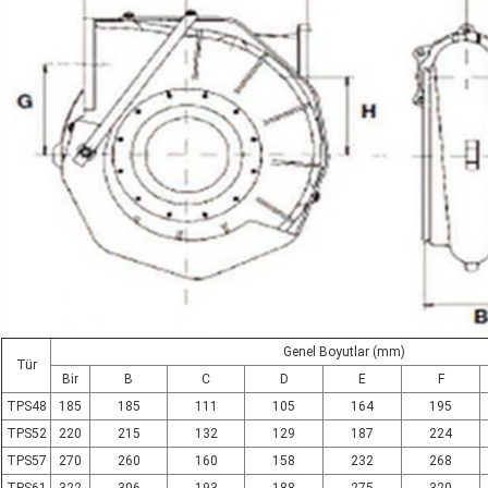
Genel Boyutlar (mm)
Tür
Bir
B
C
D
E
F
TPS48
185
185
111
105
164
195
TPS52
220
215
132
129
187
224
TPS57
270
260
160
158
232
268
TPS61
322
306
193
188
275
320