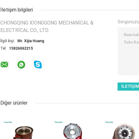
İletişim bilgileri
Sorgunuzu
CHONGQING XIONGGONG MECHANICAL &
ELECTRICAL CO., LTD.
İlgili kişi:
Mr. Xijia Huang
Tel:
15826062215
Diğer ürünler