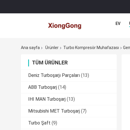
EV
Ana sayfa
Ürünler
Turbo Kompresör Muhafazası
Gem
TÜM ÜRÜNLER
Deniz Turboşarjı Parçaları
(13)
ABB Turboşarj
(14)
IHI MAN Turboşarj
(13)
Mitsubishi MET Turboşarj
(7)
Turbo Şaft
(9)