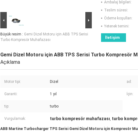
Ambalaj bilgileri:
Teslim süresi:
Ödeme koşulları:
Yetenek temini:
Büyük resim :
Gemi Dizel Motoru için ABB TPS Serisi
İletişim
Turbo Kompresör Muhafazası
Gemi Dizel Motoru için ABB TPS Serisi Turbo Kompresör M
Açıklama
Motor tipi:
Dizel
ad:
Garanti:
1 yıl
İçin:
tip:
turbo
turbo kompresör muhafazası
turbo kompr
Vurgulamak:
,
ABB Martine Turbocharger TPS Serisi Gemi Dizel Motoru için Kompresör Mu