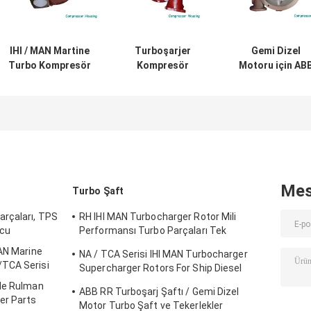
IHI / MAN Martine
Turboşarjer
Gemi Dizel
Turbo Kompresör
Kompresör
Motoru için AB
Muhafazası RH
Muhafazası ABB
VTR Serisi Turb
Serisi Turbo
Martine
Kompresör
Kompresör
Turbocharger RR
Muhafazası
Kapağı
Serisi
Kompresör
Muhafazası
Mes
Turbo Şaft
arçaları, TPS
RH IHI MAN Turbocharger Rotor Mili
ucu
Performansı Turbo Parçaları Tek
Kademeli Türbin
MAN Marine
NA / TCA Serisi IHI MAN Turbocharger
TCA Serisi
Supercharger Rotors For Ship Diesel
Engine
ple Rulman
ABB RR Turboşarj Şaftı / Gemi Dizel
er Parts
Motor Turbo Şaft ve Tekerlekler