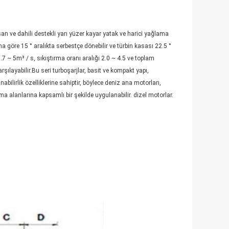
an ve dahili destekli yarı yüzer kayar yatak ve harici yağlama
a göre 15 ° aralıkta serbestçe dönebilir ve türbin kasası 22.5 °
.7 ~ 5m³ / s, sıkıştırma oranı aralığı 2.0 ~ 4.5 ve toplam
şılayabilir.Bu seri turboşarjlar, basit ve kompakt yapı,
ilirlik özelliklerine sahiptir, böylece deniz ana motorları,
ma alanlarına kapsamlı bir şekilde uygulanabilir. dizel motorlar.