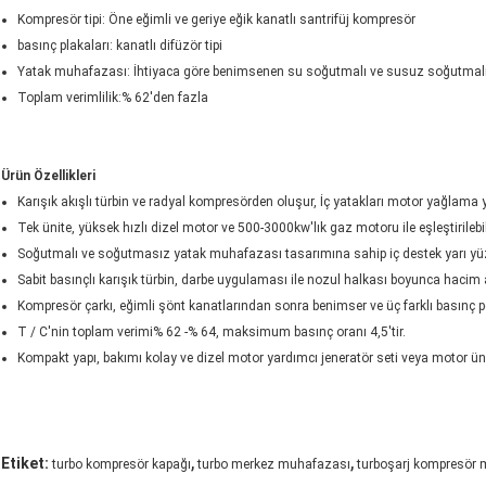
Kompresör tipi: Öne eğimli ve geriye eğik kanatlı santrifüj kompresör
basınç plakaları: kanatlı difüzör tipi
Yatak muhafazası: İhtiyaca göre benimsenen su soğutmalı ve susuz soğutmalı 
Toplam verimlilik:% 62'den fazla
Ürün Özellikleri
Karışık akışlı türbin ve radyal kompresörden oluşur, İç yatakları motor yağlama 
Tek ünite, yüksek hızlı dizel motor ve 500-3000kw'lık gaz motoru ile eşleştirilebil
Soğutmalı ve soğutmasız yatak muhafazası tasarımına sahip iç destek yarı yü
Sabit basınçlı karışık türbin, darbe uygulaması ile nozul halkası boyunca hacim akı
Kompresör çarkı, eğimli şönt kanatlarından sonra benimser ve üç farklı basınç 
T / C'nin toplam verimi% 62 -% 64, maksimum basınç oranı 4,5'tir.
Kompakt yapı, bakımı kolay ve dizel motor yardımcı jeneratör seti veya motor üni
,
,
Etiket:
turbo kompresör kapağı
turbo merkez muhafazası
turboşarj kompresör