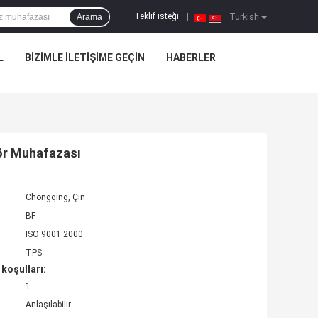
Teklif isteği
Arama
|
Turkish
L
BIZIMLE ILETIŞIME GEÇIN
HABERLER
sör Muhafazası
Chongqing, Çin
BF
ISO 9001:2000
TPS
koşulları:
1
Anlaşılabilir