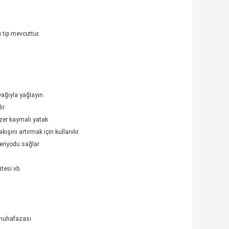
tip mevcuttur.
yağıyla yağlayın
ir
zer kaymalı yatak
şını artırmak için kullanılır.
periyodu sağlar
tesi vb.
 muhafazası