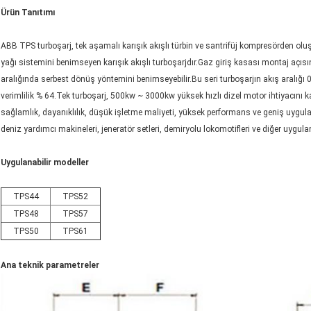
Ürün Tanıtımı
ABB TPS turboşarj, tek aşamalı karışık akışlı türbin ve santrifüj kompresörden oluş
yağı sistemini benimseyen karışık akışlı turboşarjdır.Gaz giriş kasası montaj açısın
aralığında serbest dönüş yöntemini benimseyebilir.Bu seri turboşarjın akış aralığı 0
verimlilik % 64.Tek turboşarj, 500kw ~ 3000kw yüksek hızlı dizel motor ihtiyacını kar
sağlamlık, dayanıklılık, düşük işletme maliyeti, yüksek performans ve geniş uygulanab
deniz yardımcı makineleri, jeneratör setleri, demiryolu lokomotifleri ve diğer uygula
Uygulanabilir modeller
TPS44
TPS52
TPS48
TPS57
TPS50
TPS61
Ana teknik parametreler