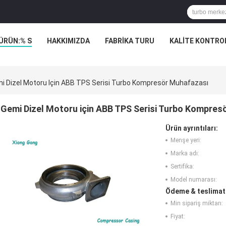
ÜRÜN:% S
HAKKIMIZDA
FABRIKA TURU
KALITE KONTRO
i Dizel Motoru Için ABB TPS Serisi Turbo Kompresör Muhafazası
Gemi Dizel Motoru için ABB TPS Serisi Turbo Kompre
Ürün ayrıntıları:
Menşe yeri:
Marka adı:
Sertifika:
Model numarası:
Ödeme & teslimat 
Min sipariş miktarı:
Fiyat: