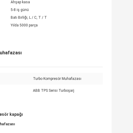
Ahşap kasa
5-8 iş günü
Batı Birliği, L / C, T / T
Yılda 5000 parça
uhafazası
Turbo Kompresör Muhafazası
ABB TPS Serisi Turboşarj
esör kapağı
hafazası