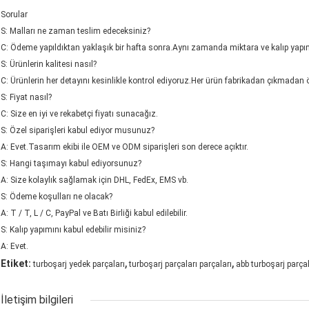
Sorular
S: Malları ne zaman teslim edeceksiniz?
C: Ödeme yapıldıktan yaklaşık bir hafta sonra.Aynı zamanda miktara ve kalıp yapım
S: Ürünlerin kalitesi nasıl?
C: Ürünlerin her detayını kesinlikle kontrol ediyoruz.Her ürün fabrikadan çıkmadan ö
S: Fiyat nasıl?
C: Size en iyi ve rekabetçi fiyatı sunacağız.
S: Özel siparişleri kabul ediyor musunuz?
A: Evet.Tasarım ekibi ile OEM ve ODM siparişleri son derece açıktır.
S: Hangi taşımayı kabul ediyorsunuz?
A: Size kolaylık sağlamak için DHL, FedEx, EMS vb.
S: Ödeme koşulları ne olacak?
A: T / T, L / C, PayPal ve Batı Birliği kabul edilebilir.
S: Kalıp yapımını kabul edebilir misiniz?
A: Evet.
,
,
Etiket:
turboşarj yedek parçaları
turboşarj parçaları parçaları
abb turboşarj parçal
İletişim bilgileri