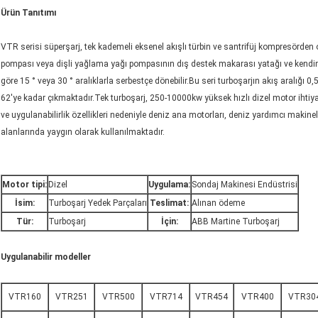
Ürün Tanıtımı
VTR serisi süperşarj, tek kademeli eksenel akışlı türbin ve santrifüj kompresörden o
pompası veya dişli yağlama yağı pompasının dış destek makarası yatağı ve kendin
göre 15 ° veya 30 ° aralıklarla serbestçe dönebilir.Bu seri turboşarjın akış aralığı 0
62'ye kadar çıkmaktadır.Tek turboşarj, 250-10000kw yüksek hızlı dizel motor ihtiyacın
ve uygulanabilirlik özellikleri nedeniyle deniz ana motorları, deniz yardımcı makinel
alanlarında yaygın olarak kullanılmaktadır.
Motor tipi:
Dizel
Uygulama:
Sondaj Makinesi Endüstrisi
İsim:
Turboşarj Yedek Parçaları
Teslimat:
Alınan ödeme
Tür:
Turboşarj
İçin:
ABB Martine Turboşarj
Uygulanabilir modeller
VTR160
VTR251
VTR500
VTR714
VTR454
VTR400
VTR30