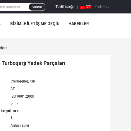
Teklif isteği
Arama
|
Turkish
L
BIZIMLE ILETIŞIME GEÇIN
HABERLER
ları
 Turboşarjı Yedek Parçaları
Chongqing, Çin
BF
ISO 9001:2000
VTR
koşulları:
1
Anlaşılabilir