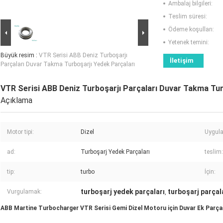
Ambalaj bilgileri:
Teslim süresi:
Ödeme koşulları:
Yetenek temini:
Büyük resim :
VTR Serisi ABB Deniz Turboşarjı
İletişim
Parçaları Duvar Takma Turboşarjı Yedek Parçaları
VTR Serisi ABB Deniz Turboşarjı Parçaları Duvar Takma Tur
Açıklama
Motor tipi:
Dizel
Uygul
ad:
Turboşarj Yedek Parçaları
teslim:
tip:
turbo
İçin:
turboşarj yedek parçaları
turboşarj parçala
Vurgulamak:
,
ABB Martine Turbocharger VTR Serisi Gemi Dizel Motoru için Duvar Ek Parça