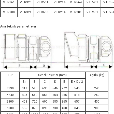
VTR161
VTR320
VTR501
VTR214
VTR564
VTR401
VTR35
VTR200
VTR321
VTR630
VTR254
VTR201
VTR631
VTR25
Ana teknik parametreler
Tür
Genel Boyutlar (mm)
Ağırlık (kg)
Bir
B
C
D
E
E + D / 2
Z190
317
525
635
546
272
545
240
Z240
405
560
568
464
286
518
260
Z300
458
720
690
585
365
657
450
Z380
555
870
890
730
480
845
900