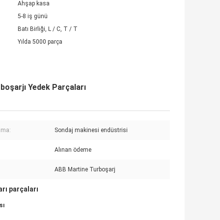
Ahşap kasa
5-8 iş günü
Batı Birliği, L / C, T / T
Yılda 5000 parça
boşarjı Yedek Parçaları
ama:
Sondaj makinesi endüstrisi
Alınan ödeme
ABB Martine Turboşarj
rı parçaları
sı