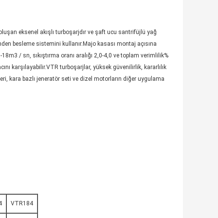
luşan eksenel akışlı turboşarjdır ve şaft ucu santrifüjlü yağ
den besleme sistemini kullanır.Majo kasası montaj açısına
,5-18m3 / sn, sıkıştırma oranı aralığı 2,0-4,0 ve toplam verimlilik%
ı karşılayabilir.VTR turboşarjlar, yüksek güvenilirlik, kararlılık
eri, kara bazlı jeneratör seti ve dizel motorların diğer uygulama
4
VTR184